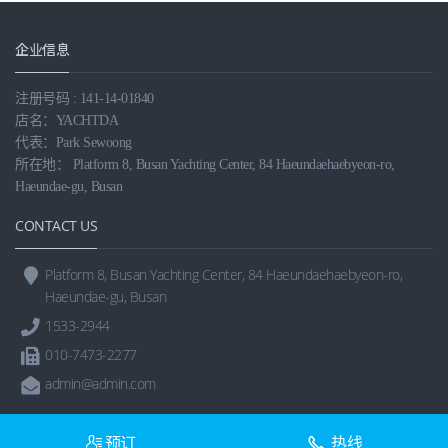
企业信息
注册号码 : 141-14-01840
店名：YACHTDA
代表：Park Sewoong
所在地： Platform 8, Busan Yachting Center, 84 Haeundaehaebyeon-ro,
Haeundae-gu, Busan
CONTACT US
Platform 8, Busan Yachting Center, 84 Haeundaehaebyeon-ro,
Haeundae-gu, Busan
1533-2944
010-7473-2277
admin@admin.com
预订
热线